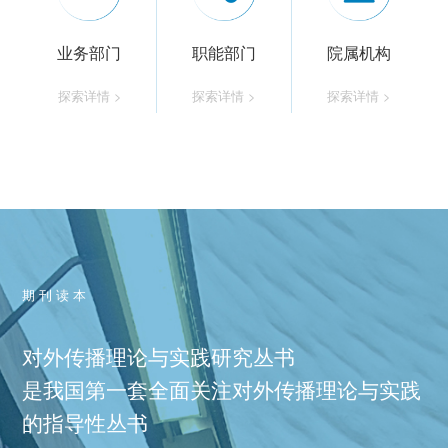
业务部门
职能部门
院属机构
探索详情 >
探索详情 >
探索详情 >
期刊读本
对外传播理论与实践研究丛书
是我国第一套全面关注对外传播理论与实践
的指导性丛书