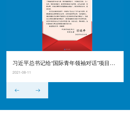
智库+出版 弘扬“上海精神” 凝聚上合力量
当研院参与主办第二届西藏国际传播大会
2026北京CBD论坛年会驻华使节圆桌对话会在北京举行
习近平总书记给“国际青年领袖对话”项目外籍青年代表的回信
习近平总书记给“国际青年领袖对话”项目外籍青年代表的回信
第三十七届韩素音国际翻译大赛颁奖典礼在京举办
第三十七届韩素音国际翻译大赛颁奖典礼在京举办
2025-11-24
2021-08-11
2026-06-20
2026-06-18
2026-06-23
2025-11-24
2021-08-11

