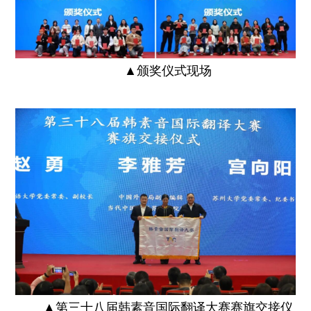
▲
颁奖
仪式现场
▲
第三十八届韩素音国际翻译大赛赛旗交接仪