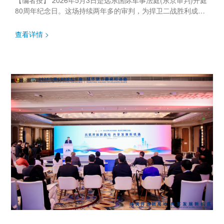
【编者按】 2026年5月3日是远东国际军事法庭(东京审判)开庭
80周年纪念日。这场持续两年多的审判，为捍卫二战胜利成
果、维护国际公平正义筑牢坚实基础。 我院在这一重要节点推
出研究...
查看详情 >