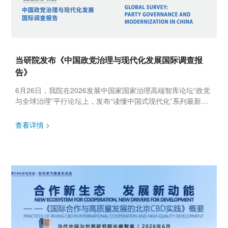
当研院发布《中国政党治理与现代化发展国际调查报
告》
6月26日，我院在2026发展中国家国家治理高端智库论坛“政党
与全球治理”平行论坛上，发布“读懂中国式现代化”系列最新成
果《中国政党治理与现代化发展国际调查报告》。中国外文局
副总编...
查看详情 >