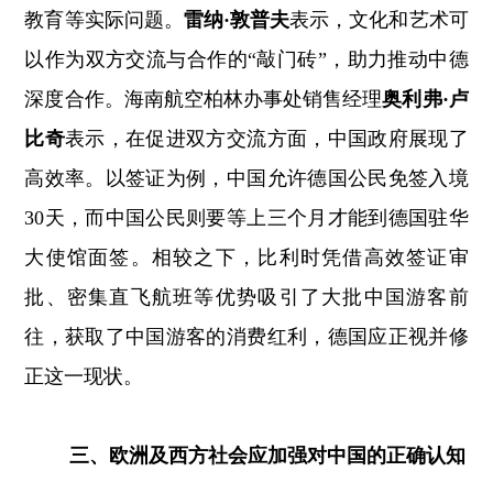
教育等实际问题。
雷纳·敦
普夫
表示，文化和艺术可
以作为双方交流与合作的“敲门砖”，助力推动中德
深度合作。海南航空柏林办事处销售经理
奥利弗·卢
比奇
表示，在促进双方交流方面，中国政府展现了
高效率。以签证为例，中国允许德国公民免签入境
30天，而中国公民则要等上三个月才能到德国驻华
大使馆面签。相较之下，比利时凭借高效签证审
批、密集直飞航班等优势吸引了大批中国游客前
往，获取了中国游客的消费红利，德国应正视并修
正这一现状。
三、欧洲及西方社会应加强对中国的正确认知