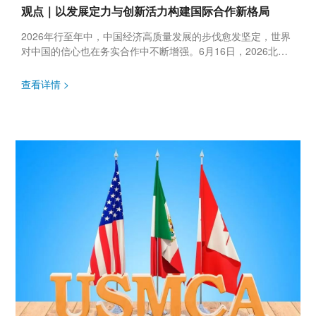
观点｜以发展定力与创新活力构建国际合作新格局
2026年行至年中，中国经济高质量发展的步伐愈发坚定，世界
对中国的信心也在务实合作中不断增强。6月16日，2026北京
CBD论坛年会驻华使节圆桌对话会在北京举行。会上，从多国
使节的...
查看详情 >