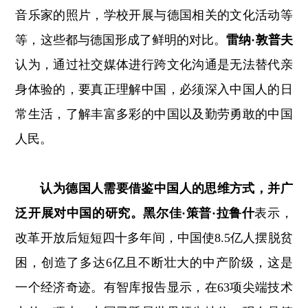
音乐家的照片，学校开展与德国相关的文化活动等
等，这些都与德国形成了鲜明的对比。
雷纳·敦普夫
认为，通过社交媒体进行跨文化沟通是无法替代亲
身体验的，要真正理解中国，必须深入中国人的日
常生活，了解丰富多彩的中国以及勤劳勇敢的中国
人民。
认为德国人需要借鉴中国人的思维方式，并广
泛开展对中国的研究。
黑尔佳·策普·拉鲁什
表示，
改革开放后短短四十多年间，中国使8.5亿人摆脱贫
困，创造了多达6亿且不断壮大的中产阶级，这是
一个经济奇迹。有智库报告显示，在63项尖端技术