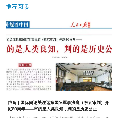
推荐阅读
声音｜国际舆论关注远东国际军事法庭（东京审判）开
庭80周年——审的是人类良知，判的是历史公正