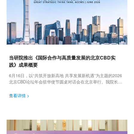
当研院推出《国际合作与高质量发展的北京CBD实
践》成果概要
6月16日，以“共筑开放新高地 共享发展新机遇”为主题的2026
北京CBD论坛年会驻华使节圆桌对话会在北京举行。我院长略
智库在会上介绍《合作新生态 发展新动能：国际合作与高质量
发展...
查看详情 >