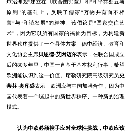
球治理观”建立在《联合国宪章》和“和平共处五项
原则”的基础上，反映了儒家“万物并育而不相
害”与“和谐发展”的精神。该倡议是“国家交往艺
术”，因为它以所有国家的福祉为目标，为构建新
世界秩序提供了一个具体方案。德中经济、教育和
文化协会主席
贝恩德·艾因迈尔
表示，在联合国成立
后的80多年里，中国一直基于基本权利行事，希望
欧洲能认识到这一价值。席勒研究院高级研究员
史
蒂芬·奥库盛
表示，欧洲应与中国加强合作，因为中
国代表着一个崛起中的新世界秩序、一种新的治理
模式。
认为中欧必须携手应对全球性挑战，中欧应该