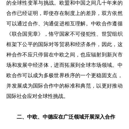
的全球性变革与挑战。欧盟和中国之间几十年来的
合作已经证明，即使存在制度上的差异，双方依然
可以通过合作、沟通促进相互理解。中欧合作遵循
《联合国宪章》，恪守国家不可侵犯性、世贸组织
框架下公平的国际对等贸易和经济条件，因此，这
种合作不应只停留在中欧之间，也应辐射到新兴市
场和发展中经济体，进而拓展到全球市场领域。中
欧合作可以成为多极世界秩序的一个更稳固支点，
并发展成为国际合作中的标准和典范，以更好推动
国际社会应对全球性挑战。
二、中欧、中德应在广泛领域开展深入合作