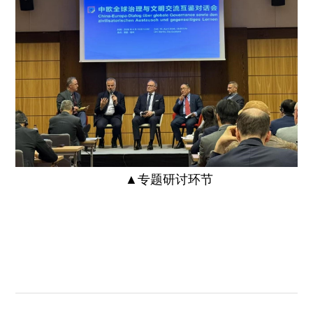
▲
专题研讨环节