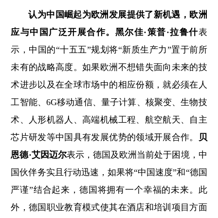
认为中国崛起为欧洲发展提供了新机遇，欧洲
应与中国广泛开展合作。
黑尔佳·策普·拉鲁什
表
示，中国的“十五五”规划将“新质生产力”置于前所
未有的战略高度。如果欧洲不想错失面向未来的技
术进步以及在全球市场中的相应份额，就必须在人
工智能、6G移动通信、量子计算、核聚变、生物技
术、人形机器人、高端机械工程、航空航天、自主
芯片研发等中国具有发展优势的领域开展合作。
贝
恩德·艾因迈尔
表示，德国及欧洲当前处于困境，中
国伙伴务实且行动迅速，如果将“中国速度”和“德国
严谨”结合起来，德国将拥有一个幸福的未来。此
外，德国职业教育模式使其在酒店和培训项目方面