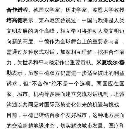
合作进程。
德国汉学家、历史学家、波恩大学教授
培高德
表示，莱布尼茨曾说过：中国与欧洲是人类
文明发展的两个高峰
，
相互学习将推动人类文明迈
向新的高度。中德作为全球舞台上的重要参与者，
需通过多种形式对话，加深相互理解，挖掘合作潜
力，为世界和平与稳定作出重要贡献。
米
夏埃尔·穆
勒
表示，虽然中德双方仍需进一步适应彼此的利益
诉求，但“不合作”绝不是一个选项。两国应在国
家、城市、机构等多层面建立交流对话机制，坦诚
沟通以共同应对国际形势变化带来的机遇与挑战。
目前，中德已缔结百余个友好城市，这种地方层面
的交流超越地缘冲突，切实解决城市发展、医疗和